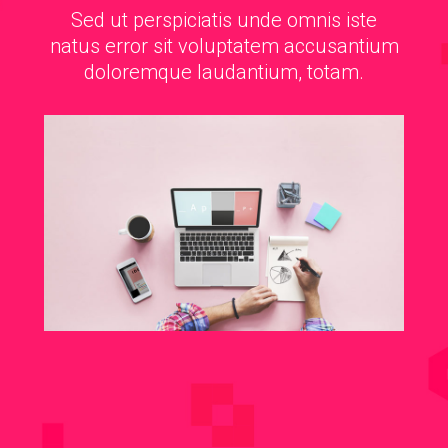
Sed ut perspiciatis unde omnis iste
natus error sit voluptatem accusantium
doloremque laudantium, totam.