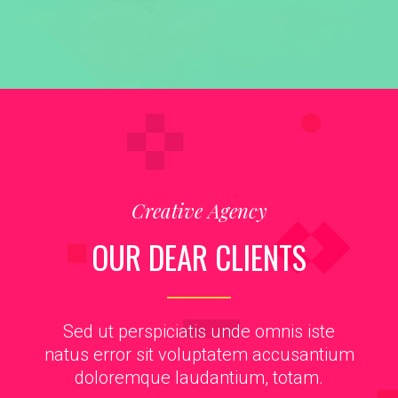
Creative Agency
OUR DEAR CLIENTS
Sed ut perspiciatis unde omnis iste
natus error sit voluptatem accusantium
doloremque laudantium, totam.